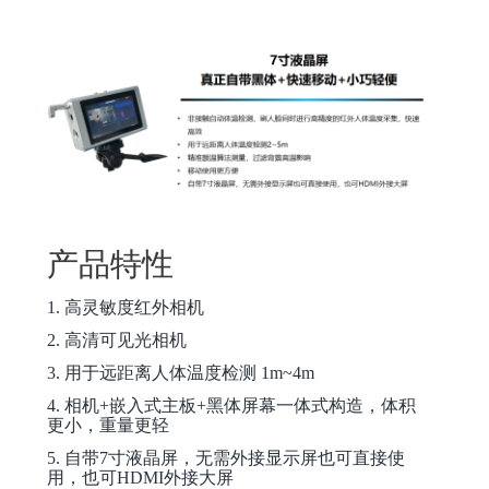
产品特性
1.
高灵敏度红外相机
2.
高清可见光相机
3.
用于远距离人体温度检测
1m~4m
4.
相机
+
嵌入式主板
+
黑体
屏幕
一体式构造，体积
更小，重量更轻
5
.
自带
7
寸
液晶
屏，无需外接显示屏也可直接使
用，也可
HDMI
外接大屏