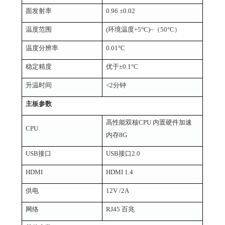
面发射率
0.96 ±0.02
温度范围
(环境温度+5°C)~（50°C）
温度分辨率
0.01°C
稳定精度
优于
±
0.1°C
升温时间
<2分钟
主板参数
高性能双核
CPU 内置硬件加速
CPU
内存8G
USB接口
USB接口2.0
HDMI
HDMI
1.4
供电
12
V /2A
网络
R
J
45
百兆