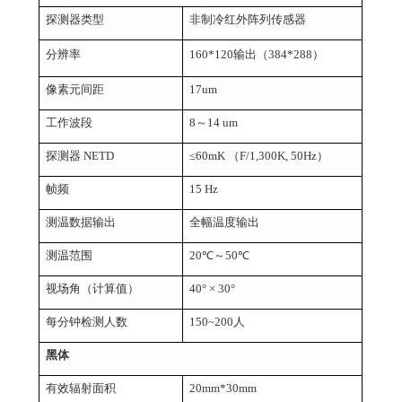
探测器类型
非制冷红外阵列传感器
分辨率
160*120
输出（
384*288）
像素元间距
17um
工作波段
8～14 um
探测器
NETD
≤
60mK （F/1,300K, 50Hz）
帧频
15 Hz
测温数据输出
全幅温度输出
测温范围
20℃～50℃
视场角（计算值）
40° × 30°
每分钟检测人数
150~200人
黑体
有效辐射面积
20mm*30mm