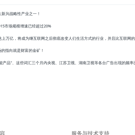
大新兴战略性产业之一！
2015市场规模增速已经超过20%
球市场将达上万亿，将成为继互联网之后彻底改变人们生活方式的行业，并且比互联网的
场的指向就是财富的金矿！
智能产品”、这些词汇三个月内央视、江苏卫视、湖南卫视等各台广告出现的频率已
容
服务与技术支持